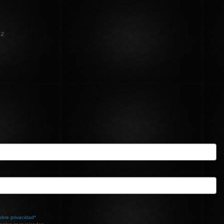
42
obre privacidad*