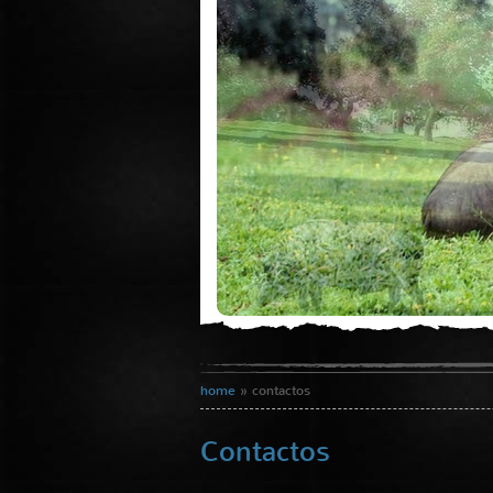
home
» contactos
Contactos