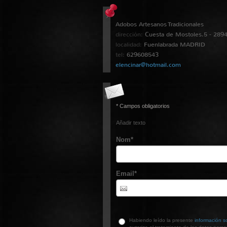
Adobos Artesanos Tradicionales
dirección:
Cuesta de Mostoles.5 - 289
localidad:
Fuenlabrada
MADRID
tel:
629608543
elencinar@hotmail.com
* Campos obligatorios
Añadir texto
Nom
*
Email
*
Habiendo leído la presente
información s