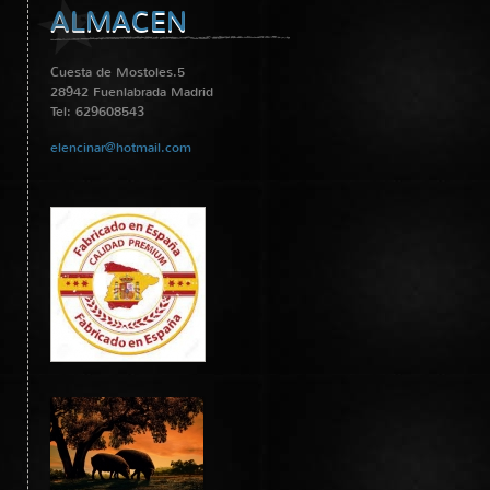
ALMACEN
Cuesta de Mostoles.5
28942 Fuenlabrada Madrid
Tel: 629608543
elencinar@hotmail.com